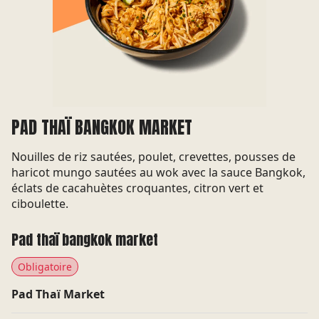
Notre cuisine est
Pitaya vous réserve un
savoureuse, variée et
accueil chaleureux. Le
généreuse adaptée à tous
service est rapide,
les goûts et toutes les
personnalisé et de qualité.
envies.
PAD THAÏ BANGKOK MARKET
Nouilles de riz sautées, poulet, crevettes, pousses de
haricot mungo sautées au wok avec la sauce Bangkok,
CLICK &
STREET FOOD DE
éclats de cacahuètes croquantes, citron vert et
COLLECT
QUALITÉ
ciboulette.
Avec le click & collect,
Fast Good : nos recettes
Pad thaï bangkok market
passez commande sur
sont équilibrées et
notre site et venez
réalisées avec des
Obligatoire
récupérer votre
produits frais et de bonne
commande quand vous le
qualité.
Pad Thaï Market
souhaitez .