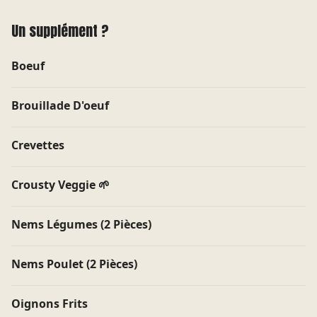
Un supplément ?
CONNECTE-TOI À TON PROGRAMME DE
Boeuf
FIDÉLITÉ
Brouillade D'oeuf
Et profite de nombreux avantages !
Crevettes
Crousty Veggie 🌱
ENVOYER
Nems Légumes (2 Pièces)
Nems Poulet (2 Pièces)
Oignons Frits