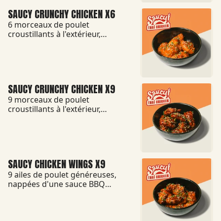
souhait.
SAUCY CRUNCHY CHICKEN X6
6 morceaux de poulet
croustillants à l'extérieur,
tendres à l'intérieur,
généreusement enrobés d'une
sauce BBQ fumée et gourmande
ou d'une sauce épicée qui
réveille les papilles sans
SAUCY CRUNCHY CHICKEN X9
masquer le goût du poulet.
9 morceaux de poulet
croustillants à l'extérieur,
tendres à l'intérieur,
généreusement enrobés d'une
sauce BBQ fumée et gourmande
ou d'une sauce épicée qui
réveille les papilles sans
SAUCY CHICKEN WINGS X9
masquer le goût du poulet.
9 ailes de poulet généreuses,
nappées d'une sauce BBQ
fumée et légèrement
caramélisée ou d'une sauce
relevée au caractère épicé.