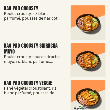
KAO PAD CROUSTY
Poulet crousty, riz blanc
parfumé, pousses de haricot
mungo et carottes sautés au
wok avec la sauce Pitaya,
concombres, oignons frits,
oignons rouges, citron vert et
ciboulette.
KAO PAD CROUSTY SRIRACHA
MAYO
Poulet crousty, sauce sriracha
mayo, riz blanc parfumé,
pousses de haricot mungo et
carottes sautés au wok avec la
sauce Pitaya, concombres,
oignons frits, oignons rouges,
KAO PAD CROUSTY VEGGIE
citron vert et ciboulette.
Pané végétal croustillant, riz
blanc parfumé, pousses de
haricot mungo et carottes
sautés au wok avec la sauce
Pitaya, concombres, oignons