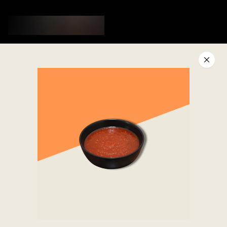
Menu
Fidélité
Actualités
Nos restaurants
Service client
Pitaya
Contact
Concept
FAQ
Devenir franchisé
Job board
Mentions légales