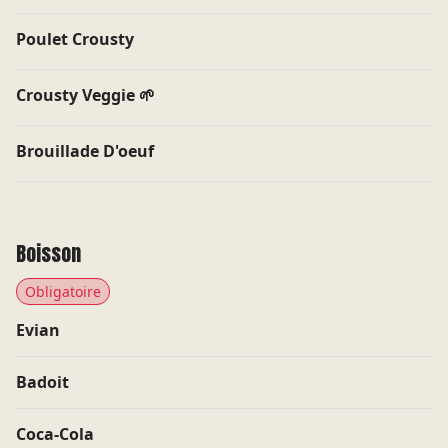
Poulet Crousty
CONNECTE-TOI À TON PROGRAMME DE
Crousty Veggie 🌱
FIDÉLITÉ
Brouillade D'oeuf
Et profite de nombreux avantages !
Boisson
Obligatoire
ENVOYER
Evian
Badoit
Coca-Cola