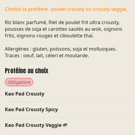
Choisis ta protéine : poulet crousty ou crousty veggie.
Riz blanc parfumé, filet de poulet frit ultra crousty,
pousses de soja et carottes sautés au wok, oignons
frits, oignons rouges et ciboulette thaï.
Allergènes : gluten, poissons, soja et mollusques.
Traces : oeuf, lait, céleri et moutarde.
Protéine au choix
Obligatoire
Kao Pad Crousty
Kao Pad Crousty Spicy
Kao Pad Crousty Veggie 🌱
LE SAVOIR-FAIRE
UN SERVICE
THAÏLANDAIS
CHALEUREUX