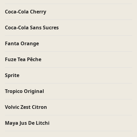
Coca-Cola Cherry
Coca-Cola Sans Sucres
Fanta Orange
Menu
Fidélité
Actualités
Fuze Tea Pêche
Nos restaurants
Sprite
Service client
Pitaya
Tropico Original
Contact
Concept
FAQ
Devenir franchisé
Volvic Zest Citron
Job board
Maya Jus De Litchi
Mentions légales