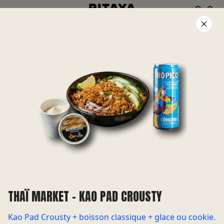
CARTE
TROUVEZ
VOTRE RESTAURANT
Venez vite découvrir l'ambiance
enflammée de nos restaurants !
CLIQUEZ-ICI !
THAÏ MARKET - KAO PAD CROUSTY
Kao Pad Crousty + boisson classique + glace ou cookie.