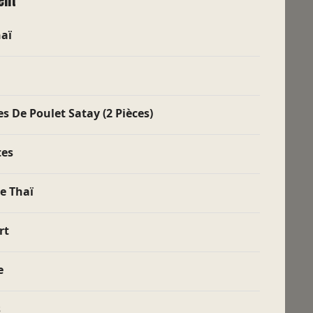
ent
haï
s De Poulet Satay (2 Pièces)
tes
STREET FOOD DE
e Thaï
QUALITÉ
rt
Fast Good : nos recettes sont
équilibrées et réalisées avec
des produits frais et de bonne
e
qualité.
s