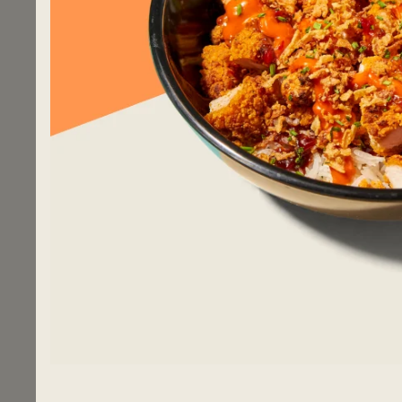
LE SAVOIR-FAIRE
UN SERVICE
THAÏLANDAIS
CHALEUREU
Notre cuisine est savoureuse,
Pitaya vous
variée et généreuse adaptée à
chaleureux.
tous les goûts et toutes les
rapide, per
envies.
qualité.