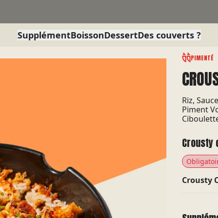
Supplément
Boisson
Dessert
Des couverts ?
PIMENTÉ
CROUS
Riz, Sauc
Piment Vo
Ciboulett
Crousty 
Obligatoi
Crousty 