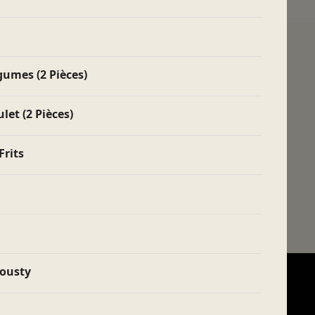
umes (2 Pièces)
et (2 Pièces)
Frits
rousty
Service client
Pitaya