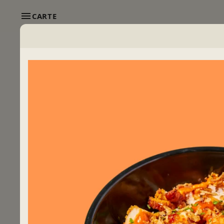
CARTE
TROUVEZ
VOTRE RESTAURANT
Venez vite découvrir l'ambiance
enflammée de nos restaurants !
CLIQUEZ-ICI !