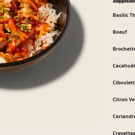
Supplém
Basilic T
Boeuf
Brochette
Cacahuè
CLICK &
Ciboulett
X
COLLECT
Citron Ve
 réserve un accueil
Avec le click & collect, passez
 Le service est
commande sur notre site et
sonnalisé et de
venez récupérer votre
Coriandr
commande quand vous le
souhaitez .
Crevette