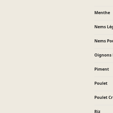
Menthe
Nems Lég
É
Nems Poul
Oignons 
Piment
Envoyer
Poulet
Poulet C
Menu
Riz