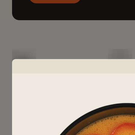
LE SAVOIR-FAIRE
UN SERVICE
THAÏLANDAIS
CHALEUREU
Notre cuisine est savoureuse,
Pitaya vous
variée et généreuse adaptée à
chaleureux.
tous les goûts et toutes les
rapide, per
envies.
qualité.