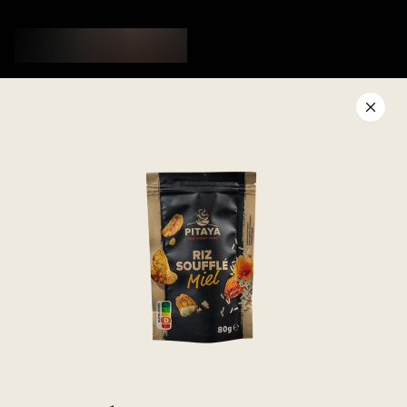
Menu
Fidélité
Actualités
Nos restaurants
Service client
Pitaya
Contact
Concept
FAQ
Devenir franchisé
Job board
Mentions légales